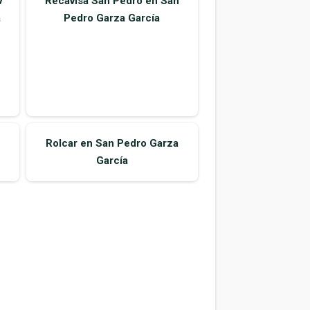
V
Recavisa San Pedro en San
a
Pedro Garza García
Rolcar en San Pedro Garza
García