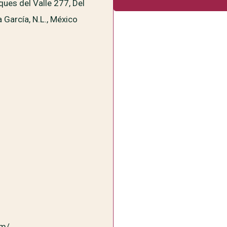
ues del Valle 277, Del
 García, N.L., México
om/