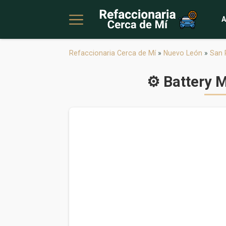
A
Refaccionaria Cerca de Mí
»
Nuevo León
»
San 
⚙️ Battery 